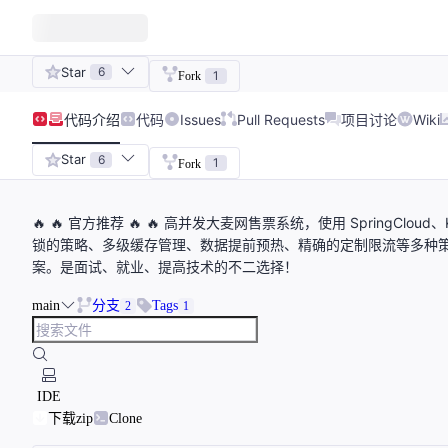
Star
6
1
Fork
代码
介绍
代码
Issues
Pull Requests
项目讨论
Wiki
Star
6
1
Fork
🔥 🔥 官方推荐 🔥 🔥 高并发大麦网售票系统，使用 SpringCloud、Kaf
锁的策略、多级缓存管理、数据提前预热、精确的定制限流等多种
案。是面试、就业、提高技术的不二选择！
main
分支
Tags
2
1
IDE
下载zip
Clone