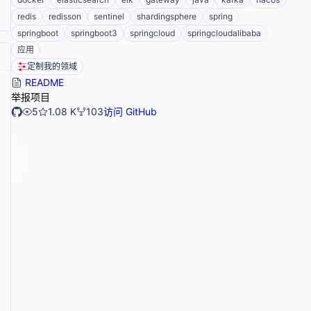
redis
redisson
sentinel
shardingsphere
spring
springboot
springboot3
springcloud
springcloudalibaba
应用
定制我的领域
README
举报项目
5
1.08 K
103
访问 GitHub