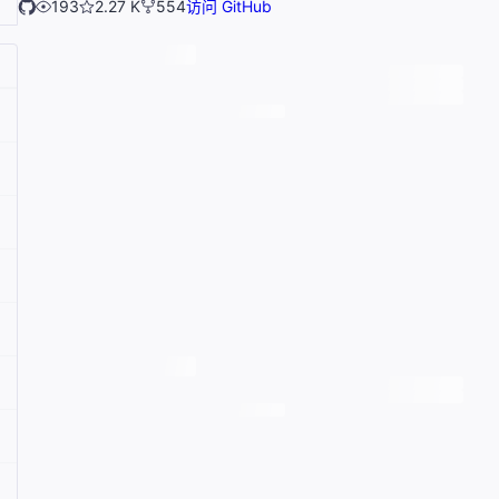
193
2.27 K
554
访问 GitHub