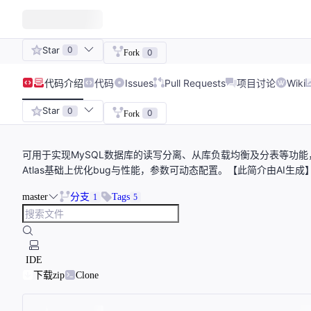
Star
0
0
Fork
代码
介绍
代码
Issues
Pull Requests
项目讨论
Wiki
Star
0
0
Fork
可用于实现MySQL数据库的读写分离、从库负载均衡及分表等功能
Atlas基础上优化bug与性能，参数可动态配置。【此简介由AI生成
master
分支
Tags
1
5
IDE
下载zip
Clone