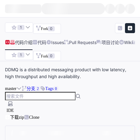
1
0
Fork
代码
介绍
代码
Issues
Pull Requests
项目讨论
Wiki
1
0
Fork
DDMQ is a distributed messaging product with low latency,
high throughput and high availability.
master
分支
Tags
2
0
IDE
下载zip
Clone