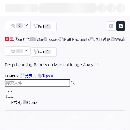
0
0
Fork
代码
介绍
代码
Issues
Pull Requests
项目讨论
Wiki
0
0
Fork
Deep Learning Papers on Medical Image Analysis
master
分支
Tags
1
0
IDE
下载zip
Clone