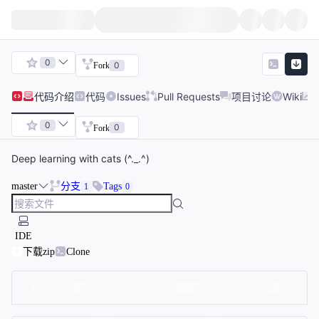
0
0
Fork
代码
介绍
代码
Issues
Pull Requests
项目讨论
Wiki
0
0
Fork
Deep learning with cats (^._.^)
master
分支
Tags
1
0
IDE
下载zip
Clone