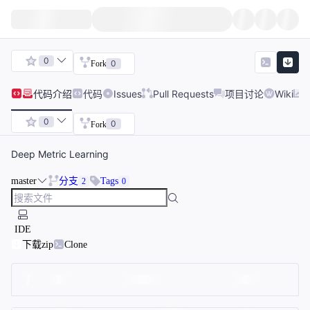
0
0
Fork
代码
介绍
代码
Issues
Pull Requests
项目讨论
Wiki
0
0
Fork
Deep Metric Learning
master
分支
Tags
2
0
IDE
下载zip
Clone