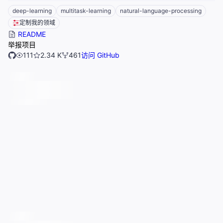
deep-learning
multitask-learning
natural-language-processing
定制我的领域
README
举报项目
111
2.34 K
461
访问 GitHub