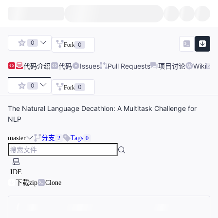
0
0
Fork
代码
介绍
代码
Issues
Pull Requests
项目讨论
Wiki
0
0
Fork
The Natural Language Decathlon: A Multitask Challenge for
NLP
master
分支
Tags
2
0
IDE
下载zip
Clone