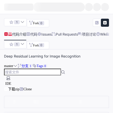
1
0
Fork
代码
介绍
代码
Issues
Pull Requests
项目讨论
Wiki
1
0
Fork
Deep Residual Learning for Image Recognition
master
分支
Tags
1
0
IDE
下载zip
Clone