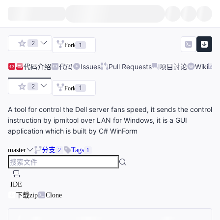
2
1
Fork
代码
介绍
代码
Issues
Pull Requests
项目讨论
Wiki
2
1
Fork
A tool for control the Dell server fans speed, it sends the control
instruction by ipmitool over LAN for Windows, it is a GUI
application which is built by C# WinForm
master
分支
Tags
2
1
IDE
下载zip
Clone