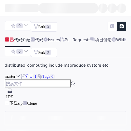
0
0
Fork
代码
介绍
代码
Issues
Pull Requests
项目讨论
Wiki
0
0
Fork
distributed_computing include mapreduce kvstore etc.
master
分支
Tags
1
0
IDE
下载zip
Clone