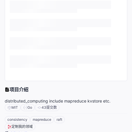
项目介绍
distributed_computing include mapreduce kvstore etc.
MIT
Go
43
提交数
consistency
mapreduce
raft
定制我的领域