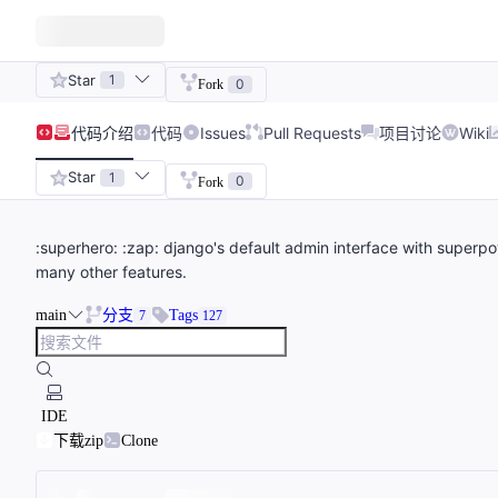
Star
1
0
Fork
代码
介绍
代码
Issues
Pull Requests
项目讨论
Wiki
Star
1
0
Fork
:superhero: :zap: django's default admin interface with supe
many other features.
main
分支
Tags
7
127
IDE
下载zip
Clone