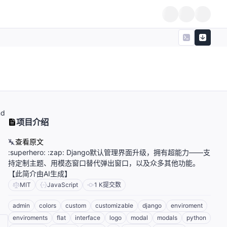
nd
项目介绍
查看原文
:superhero: :zap: Django默认管理界面升级，拥有超能力——支
持定制主题、用模态窗口替代弹出窗口，以及众多其他功能。
【此简介由AI生成】
MIT
JavaScript
1 K
提交数
admin
colors
custom
customizable
django
enviroment
enviroments
flat
interface
logo
modal
modals
python