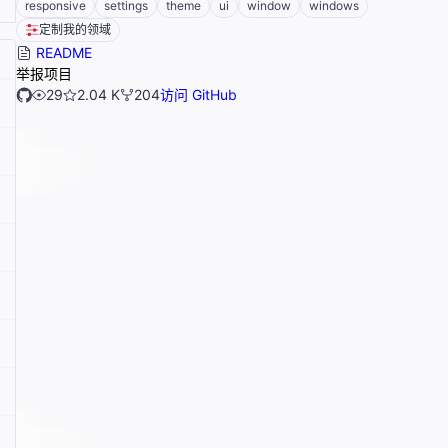
responsive
settings
theme
ui
window
windows
定制我的领域
README
举报项目
29
2.04 K
204
访问 GitHub