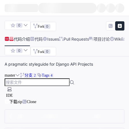
0
0
Fork
代码
介绍
代码
Issues
Pull Requests
项目讨论
Wiki
0
0
Fork
A pragmatic styleguide for Django API Projects
master
分支
Tags
2
4
IDE
下载zip
Clone