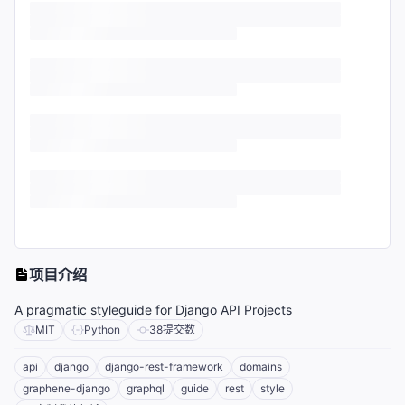
项目介绍
A pragmatic styleguide for Django API Projects
MIT
Python
38
提交数
api
django
django-rest-framework
domains
graphene-django
graphql
guide
rest
style