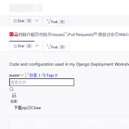
Star
0
0
Fork
代码
介绍
代码
Issues
Pull Requests
项目讨论
Wiki
Star
0
0
Fork
Code and configuration used in my Django Deployment Worksh
master
分支
Tags
1
0
IDE
下载zip
Clone