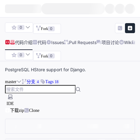
0
0
Fork
代码
介绍
代码
Issues
Pull Requests
项目讨论
Wiki
0
0
Fork
PostgreSQL HStore support for Django.
master
分支
Tags
4
18
IDE
下载zip
Clone