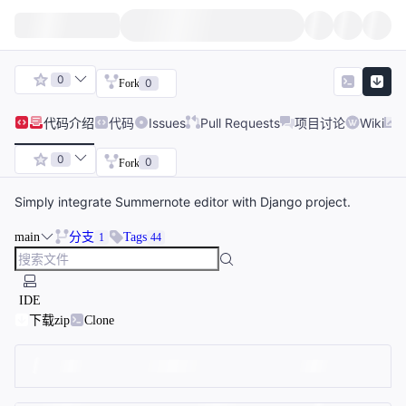
0
0
Fork
代码
介绍
代码
Issues
Pull Requests
项目讨论
Wiki
0
0
Fork
Simply integrate Summernote editor with Django project.
main
分支
Tags
1
44
IDE
下载zip
Clone