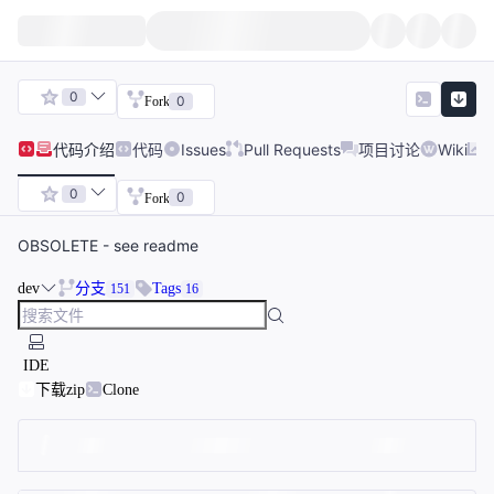
0
0
Fork
代码
介绍
代码
Issues
Pull Requests
项目讨论
Wiki
0
0
Fork
OBSOLETE - see readme
dev
分支
Tags
151
16
IDE
下载zip
Clone