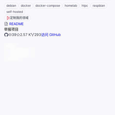
debian
docker
docker-compose
homelab
htpc
raspbian
self-hosted
定制我的领域
README
举报项目
39
2.57 K
293
访问 GitHub