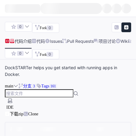
0
0
Fork
代码
介绍
代码
Issues
Pull Requests
项目讨论
Wiki
0
0
Fork
DockSTARTer helps you get started with running apps in
Docker.
main
分支
Tags
3
161
IDE
下载zip
Clone