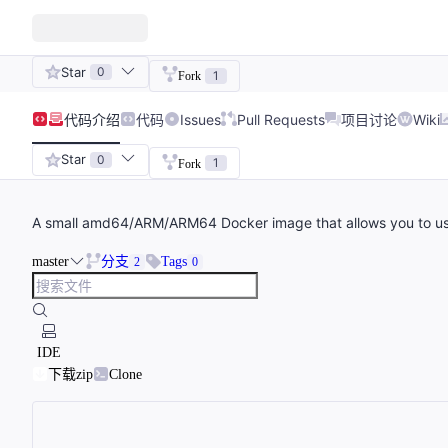
Star
0
1
Fork
代码
介绍
代码
Issues
Pull Requests
项目讨论
Wiki
Star
0
1
Fork
A small amd64/ARM/ARM64 Docker image that allows you to us
master
分支
Tags
2
0
IDE
下载zip
Clone