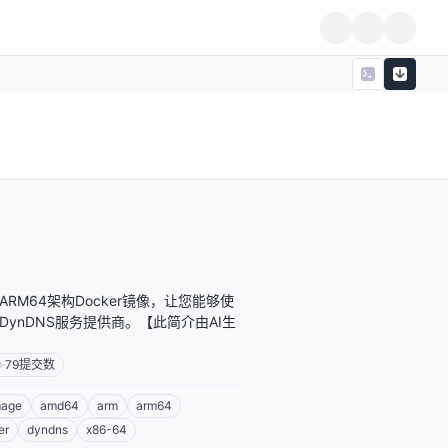
/ARM64架构Docker镜像，让您能够使
NS/DynDNS服务提供商。【此简介由AI生
79
提交数
mage
amd64
arm
arm64
er
dyndns
x86-64