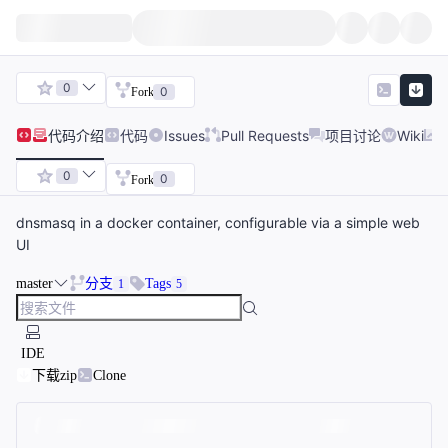
0
0
Fork
代码
介绍
代码
Issues
Pull Requests
项目讨论
Wiki
0
0
Fork
dnsmasq in a docker container, configurable via a simple web
UI
master
分支
Tags
1
5
IDE
下载zip
Clone