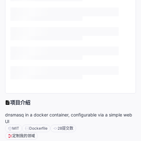
项目介绍
dnsmasq in a docker container, configurable via a simple web
UI
MIT
Dockerfile
28
提交数
定制我的领域