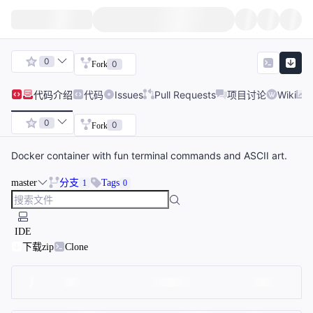
0
0
Fork
代码
介绍
代码
Issues
Pull Requests
项目讨论
Wiki
0
0
Fork
Docker container with fun terminal commands and ASCII art.
master
分支
Tags
1
0
IDE
下载zip
Clone