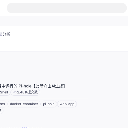
分析
容器中运行的 Pi-hole【此简介由AI生成】
Shell
2.48 K
提交数
dns
docker-container
pi-hole
web-app
域