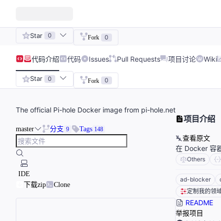
Star
0
0
Fork
代码
介绍
代码
Issues
Pull Requests
项目讨论
Wiki
Star
0
0
Fork
The official Pi-hole Docker image from pi-hole.net
项目介绍
master
分支
Tags
9
148
查看原文
在 Docker 
Others
IDE
ad-blocker
下载zip
Clone
定制我的领
README
举报项目