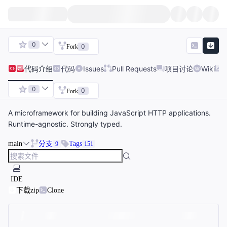
0
0
Fork
代码
介绍
代码
Issues
Pull Requests
项目讨论
Wiki
0
0
Fork
A microframework for building JavaScript HTTP applications.
Runtime-agnostic. Strongly typed.
main
分支
Tags
9
151
IDE
下载zip
Clone