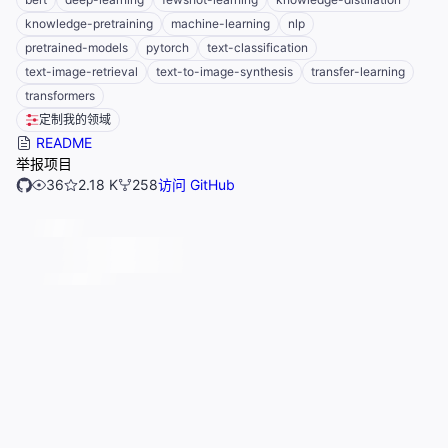
knowledge-pretraining
machine-learning
nlp
pretrained-models
pytorch
text-classification
text-image-retrieval
text-to-image-synthesis
transfer-learning
transformers
定制我的领域
README
举报项目
36
2.18 K
258
访问 GitHub