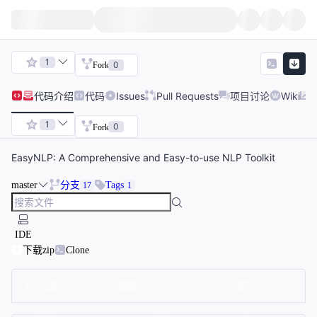
1
0
Fork
代码
介绍
代码
Issues
Pull Requests
项目讨论
Wiki
1
0
Fork
EasyNLP: A Comprehensive and Easy-to-use NLP Toolkit
master
分支
Tags
17
1
IDE
下载zip
Clone