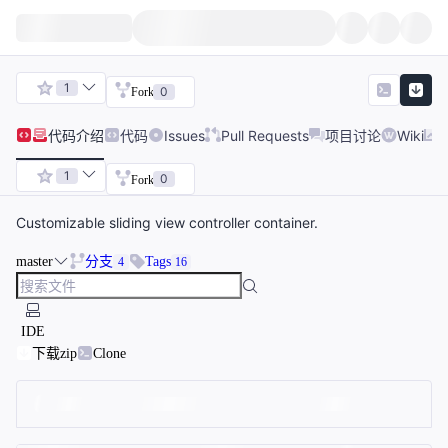
1
0
Fork
代码
介绍
代码
Issues
Pull Requests
项目讨论
Wiki
1
0
Fork
Customizable sliding view controller container.
master
分支
Tags
4
16
IDE
下载zip
Clone