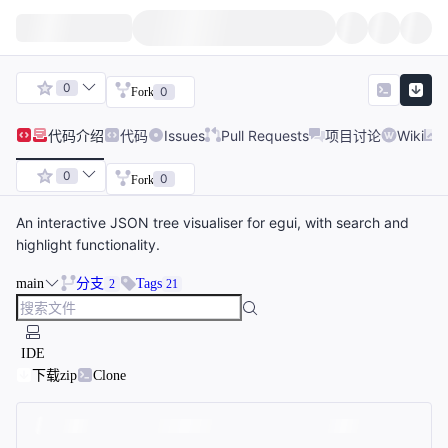
0
0
Fork
代码
介绍
代码
Issues
Pull Requests
项目讨论
Wiki
0
0
Fork
An interactive JSON tree visualiser for egui, with search and
highlight functionality.
main
分支
Tags
2
21
IDE
下载zip
Clone