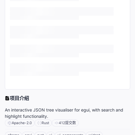
项目介绍
An interactive JSON tree visualiser for egui, with search and
highlight functionality.
Apache-2.0
Rust
412
提交数