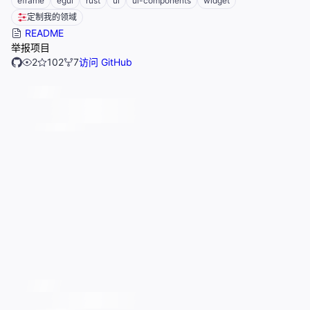
eframe
egui
rust
ui
ui-components
widget
定制我的领域
README
举报项目
2
102
7
访问 GitHub