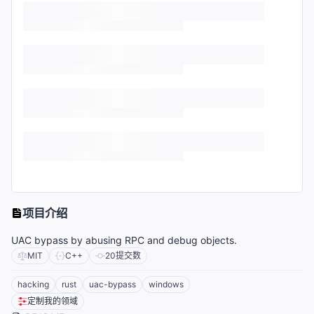
项目介绍
UAC bypass by abusing RPC and debug objects.
MIT
C++
20
提交数
hacking
rust
uac-bypass
windows
定制我的领域