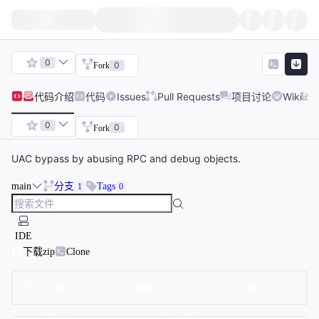
0
0
Fork
代码
介绍
代码
Issues
Pull Requests
项目讨论
Wiki
0
0
Fork
UAC bypass by abusing RPC and debug objects.
main
分支
Tags
1
0
IDE
下载zip
Clone