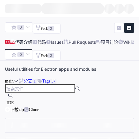
0
0
Fork
代码
介绍
代码
Issues
Pull Requests
项目讨论
Wiki
0
0
Fork
Useful utilities for Electron apps and modules
main
分支
Tags
1
37
IDE
下载zip
Clone