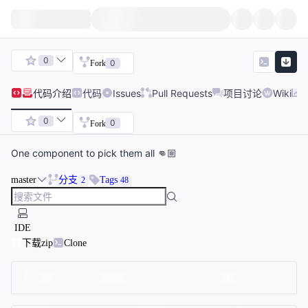
0
0
Fork
代码
介绍
代码
Issues
Pull Requests
项目讨论
Wiki
0
0
Fork
One component to pick them all 👊🏼
master
分支
Tags
2
48
IDE
下载zip
Clone