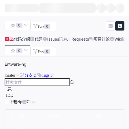
0
0
Fork
代码
介绍
代码
Issues
Pull Requests
项目讨论
Wiki
0
0
Fork
Entware-ng
master
分支
Tags
2
0
IDE
下载zip
Clone