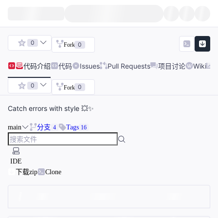
0
0
Fork
代码
介绍
代码
Issues
Pull Requests
项目讨论
Wiki
0
0
Fork
Catch errors with style 💥✨
main
分支
Tags
4
16
IDE
下载zip
Clone