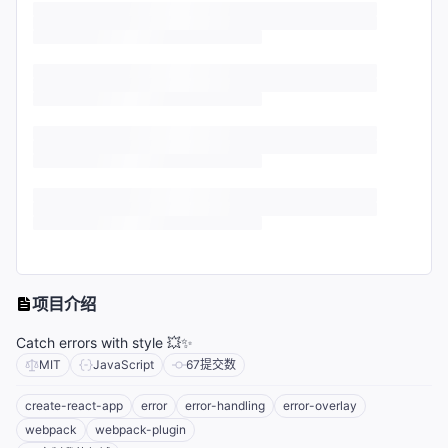
项目介绍
Catch errors with style 💥✨
MIT
JavaScript
67
提交数
create-react-app
error
error-handling
error-overlay
webpack
webpack-plugin