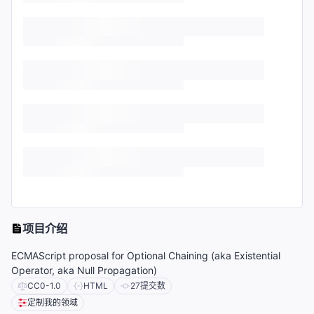
项目介绍
ECMAScript proposal for Optional Chaining (aka Existential
Operator, aka Null Propagation)
CC0-1.0
HTML
27
提交数
定制我的领域