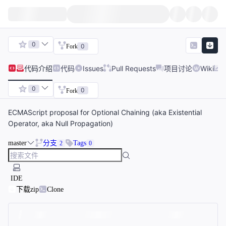
0
0
Fork
代码
介绍
代码
Issues
Pull Requests
项目讨论
Wiki
0
0
Fork
ECMAScript proposal for Optional Chaining (aka Existential
Operator, aka Null Propagation)
master
分支
Tags
2
0
IDE
下载zip
Clone