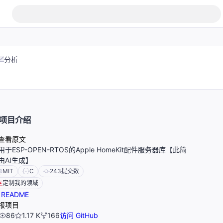
分析
项目介绍
查看原文
用于ESP-OPEN-RTOS的Apple HomeKit配件服务器库【此简
由AI生成】
MIT
C
243
提交数
定制我的领域
README
报项目
86
1.17 K
166
访问 GitHub