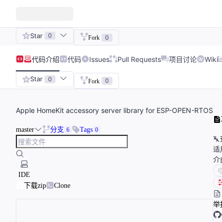
Star
0
0
Fork
代码
介绍
代码
Issues
Pull Requests
项目讨论
Wiki
Star
0
0
Fork
Apple HomeKit accessory server library for ESP-OPEN-RTOS
master
分支
Tags
6
0
适
介
IDE
下载zip
Clone
举