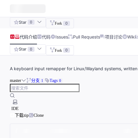
Star
0
0
Fork
代码
介绍
代码
Issues
Pull Requests
项目讨论
Wiki
Star
0
0
Fork
A keyboard input remapper for Linux/Wayland systems, writte
master
分支
Tags
1
0
IDE
下载zip
Clone