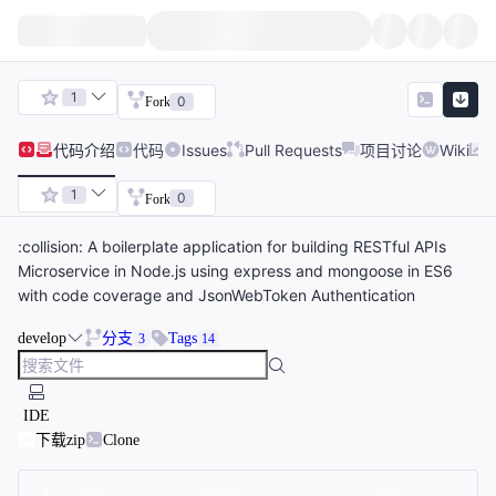
1
0
Fork
代码
介绍
代码
Issues
Pull Requests
项目讨论
Wiki
1
0
Fork
:collision: A boilerplate application for building RESTful APIs
Microservice in Node.js using express and mongoose in ES6
with code coverage and JsonWebToken Authentication
develop
分支
Tags
3
14
IDE
下载zip
Clone