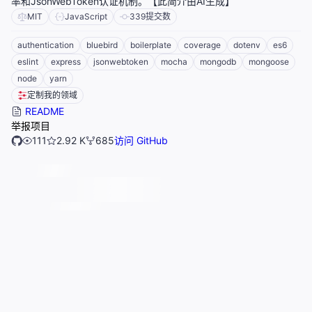
率和JsonWebToken认证机制。【此简介由AI生成】
MIT
JavaScript
339
提交数
authentication
bluebird
boilerplate
coverage
dotenv
es6
eslint
express
jsonwebtoken
mocha
mongodb
mongoose
node
yarn
定制我的领域
README
举报项目
111
2.92 K
685
访问 GitHub