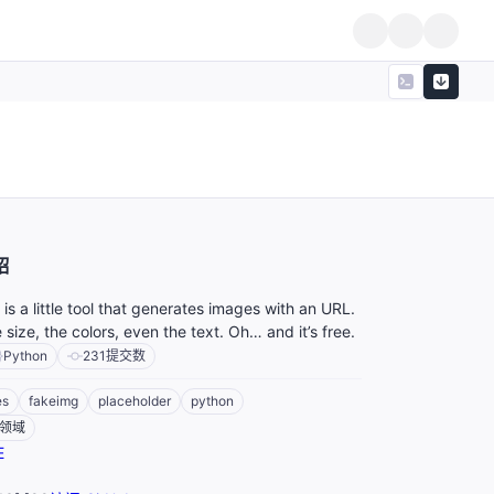
绍
is a little tool that generates images with an URL.
size, the colors, even the text. Oh… and it’s free.
Python
231
提交数
es
fakeimg
placeholder
python
领域
E