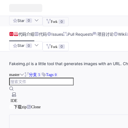
Star
0
0
Fork
代码
介绍
代码
Issues
Pull Requests
项目讨论
Wiki
Star
0
0
Fork
Fakeimg.pl is a little tool that generates images with an URL. Ch
master
分支
Tags
5
0
IDE
下载zip
Clone