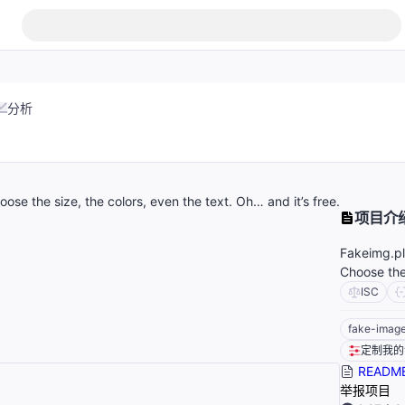
分析
oose the size, the colors, even the text. Oh… and it’s free.
项目介
Fakeimg.pl 
Choose the 
ISC
fake-imag
定制我的
READM
举报项目