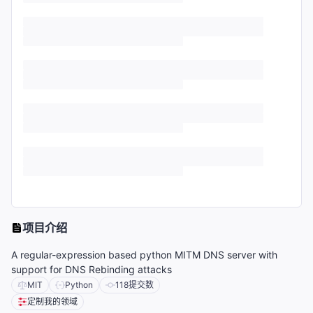
项目介绍
A regular-expression based python MITM DNS server with
support for DNS Rebinding attacks
MIT
Python
118
提交数
定制我的领域