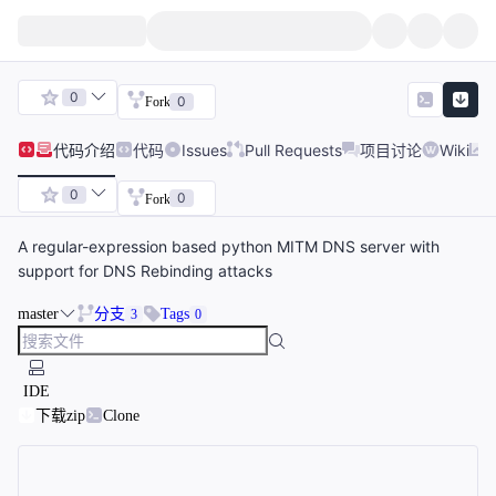
0
0
Fork
代码
介绍
代码
Issues
Pull Requests
项目讨论
Wiki
0
0
Fork
A regular-expression based python MITM DNS server with
support for DNS Rebinding attacks
master
分支
Tags
3
0
IDE
下载zip
Clone