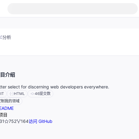
分析
目介绍
tter select for discerning web developers everywhere.
IT
HTML
46
提交数
定制我的领域
EADME
项目
31
752
164
访问 GitHub