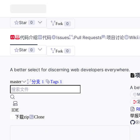
Star
0
0
Fork
代码
介绍
代码
Issues
Pull Requests
项目讨论
Wiki
Star
0
0
Fork
A better select for discerning web developers everywhere.
项
master
分支
Tags
1
1
A be
M
R
IDE
举报
下载zip
Clone