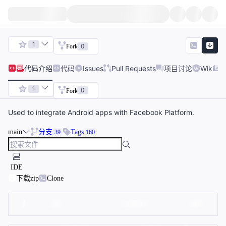
1
0
Fork
代码
介绍
代码
Issues
Pull Requests
项目讨论
Wiki
1
0
Fork
Used to integrate Android apps with Facebook Platform.
main
分支
Tags
39
160
IDE
下载zip
Clone