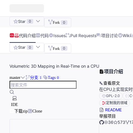
Star
0
0
Fork
代码
介绍
代码
Issues
Pull Requests
项目讨论
Wiki
Star
0
0
Fork
Volumetric 3D Mapping in Real-Time on a CPU
项目介绍
master
分支
Tags
1
0
查看原文
在CPU上实现实
GPL-2.0
C
定制我的领域
IDE
README
下载zip
Clone
举报项目
36
573
1