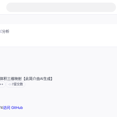
分析
时体积三维映射【此简介由AI生成】
++
7
提交数
74
访问 GitHub