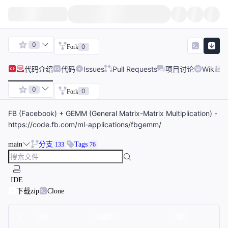
0
0
Fork
代码
介绍
代码
Issues
Pull Requests
项目讨论
Wiki
0
0
Fork
FB (Facebook) + GEMM (General Matrix-Matrix Multiplication) -
https://code.fb.com/ml-applications/fbgemm/
main
分支
Tags
133
76
IDE
下载zip
Clone