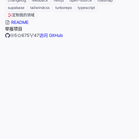
changelog
feedback
nextjs
open-source
roadmap
supabase
tailwindcss
turborepo
typescript
定制我的领域
README
举报项目
5
675
47
访问 GitHub