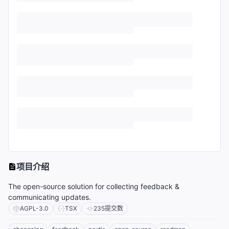
项目介绍
The open-source solution for collecting feedback &
communicating updates.
AGPL-3.0
TSX
235
提交数