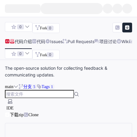
0
0
Fork
代码
介绍
代码
Issues
Pull Requests
项目讨论
Wiki
0
0
Fork
The open-source solution for collecting feedback &
communicating updates.
main
分支
Tags
5
1
IDE
下载zip
Clone