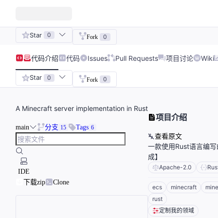
Star
0
0
Fork
代码
介绍
代码
Issues
Pull Requests
项目讨论
Wiki
Star
0
0
Fork
A Minecraft server implementation in Rust
项目介绍
main
分支
Tags
15
6
查看原文
一款使用Rust语言编写的
成】
Apache-2.0
Rus
IDE
下载zip
Clone
ecs
minecraft
mine
rust
定制我的领域