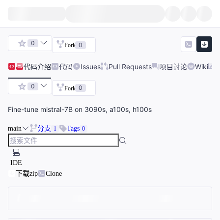
0
0
Fork
代码
介绍
代码
Issues
Pull Requests
项目讨论
Wiki
0
0
Fork
Fine-tune mistral-7B on 3090s, a100s, h100s
main
分支
Tags
1
0
IDE
下载zip
Clone