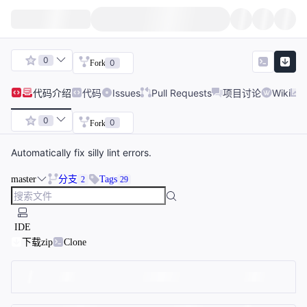
0
0
Fork
代码
介绍
代码
Issues
Pull Requests
项目讨论
Wiki
0
0
Fork
Automatically fix silly lint errors.
master
分支
Tags
2
29
IDE
下载zip
Clone