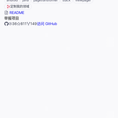
android
java
pagetransformer
stack
viewpager
定制我的领域
README
举报项目
36
811
149
访问 GitHub