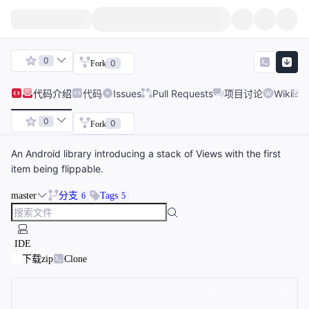
0
0
Fork
代码
介绍
代码
Issues
Pull Requests
项目讨论
Wiki
0
0
Fork
An Android library introducing a stack of Views with the first
item being flippable.
master
分支
Tags
6
5
IDE
下载zip
Clone