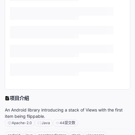
项目介绍
An Android library introducing a stack of Views with the first
item being flippable.
Apache-2.0
Java
44
提交数