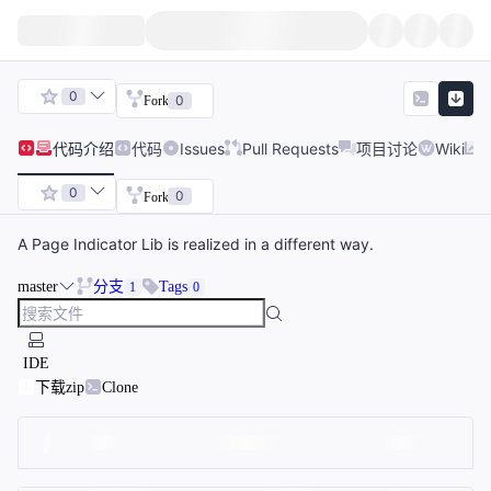
0
0
Fork
代码
介绍
代码
Issues
Pull Requests
项目讨论
Wiki
0
0
Fork
A Page Indicator Lib is realized in a different way.
master
分支
Tags
1
0
IDE
下载zip
Clone