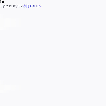
项目
53
2.12 K
82
访问 GitHub