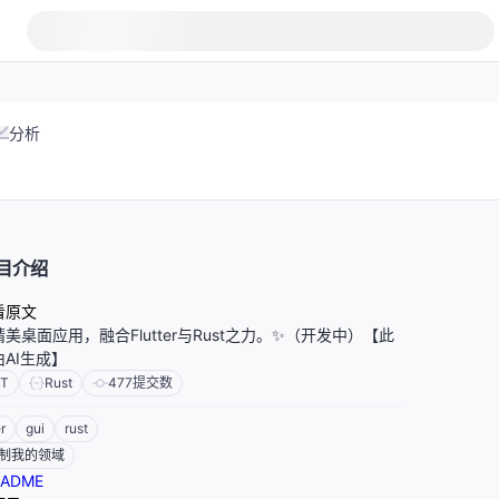
分析
目介绍
看原文
美桌面应用，融合Flutter与Rust之力。✨（开发中）【此
AI生成】
IT
Rust
477
提交数
er
gui
rust
制我的领域
ADME