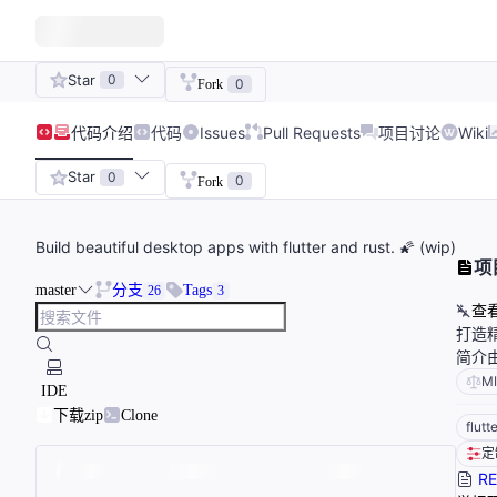
Star
0
0
Fork
代码
介绍
代码
Issues
Pull Requests
项目讨论
Wiki
Star
0
0
Fork
Build beautiful desktop apps with flutter and rust. 🌠 (wip)
项
master
分支
Tags
26
3
查
打造精
简介由
M
IDE
下载zip
Clone
flutt
定
RE