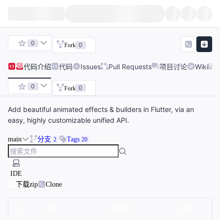
0
0
Fork
代码
介绍
代码
Issues
Pull Requests
项目讨论
Wiki
0
0
Fork
Add beautiful animated effects & builders in Flutter, via an
easy, highly customizable unified API.
main
分支
Tags
2
20
IDE
下载zip
Clone