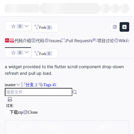
0
0
Fork
代码
介绍
代码
Issues
Pull Requests
项目讨论
Wiki
0
0
Fork
a widget provided to the flutter scroll component drop-down
refresh and pull up load.
master
分支
Tags
2
45
IDE
下载zip
Clone