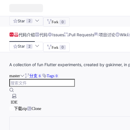
Star
2
0
Fork
代码
介绍
代码
Issues
Pull Requests
项目讨论
Wiki
Star
2
0
Fork
A collection of fun Flutter experiments, created by gskinner, in
master
分支
Tags
6
0
IDE
下载zip
Clone