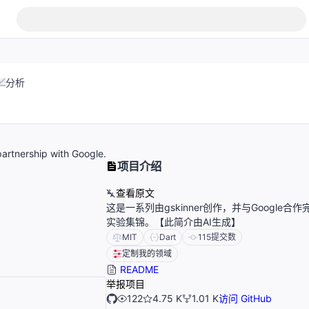
分析
 partnership with Google.
项目介绍
查看原文
这是一系列由gskinner创作，并与Google合作完
实验集锦。【此简介由AI生成】
MIT
Dart
115
提交数
定制我的领域
README
举报项目
122
4.75 K
1.01 K
访问 GitHub